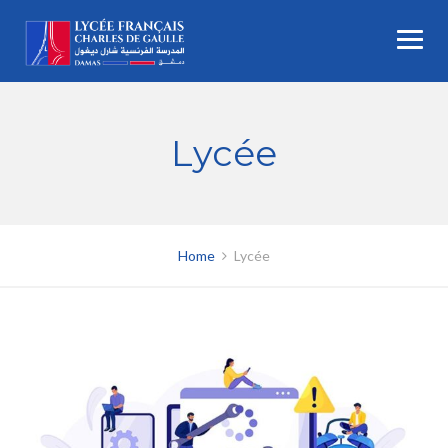
Skip
to
content
Lycée
Home
Lycée