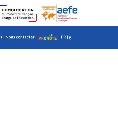
os
Nous contacter
FR | ع